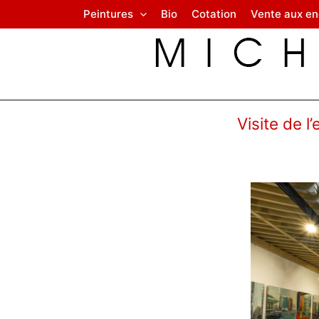
Aller
Peintures
Bio
Cotation
Vente aux e
au
contenu
ok
Visite de 
on
n
r