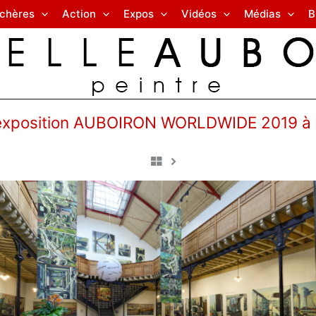
nchères
Action
Expos
Vidéos
Médias
B
l’exposition AUBOIRON WORLDWIDE 2019 à 