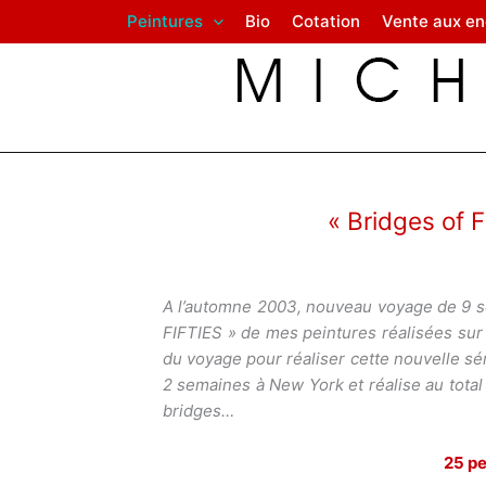
Aller
Peintures
Bio
Cotation
Vente aux e
au
contenu
ok
on
« Bridges of 
n
A l’automne 2003, nouveau voyage de 9 s
FIFTIES » de mes peintures réalisées sur
du voyage pour réaliser cette nouvelle sé
2 semaines à New York et réalise au tota
r
bridges…
25 pe