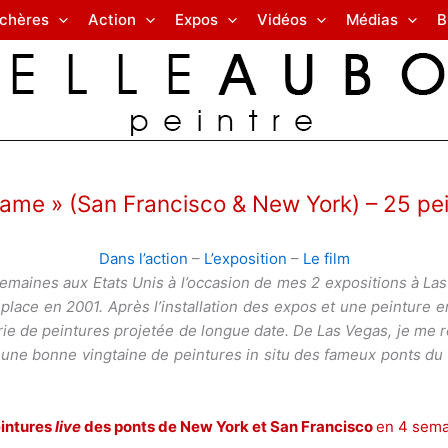
nchères
Action
Expos
Vidéos
Médias
B
Fame » (San Francisco & New York) – 25 pe
Dans l’action
–
L’exposition
–
Le film
emaines aux Etats Unis à l’occasion de mes 2 expositions à 
 place en 2001.
Après l’installation des expos et une peinture e
rie de peintures projetée de longue date. De Las Vegas, je me
l une bonne vingtaine de peintures in situ des fameux ponts du
intures
live
des ponts de New York et San Francisco
en 4 semai