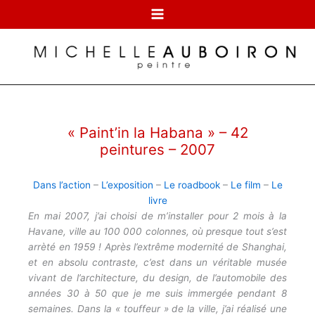
Aller
au
contenu
« Paint’in la Habana » – 42
peintures – 2007
Dans l’action
–
L’exposition
–
Le roadbook
–
Le film
–
Le
livre
En mai 2007, j’ai choisi de m’installer pour 2 mois à la
Havane, ville au 100 000 colonnes, où presque tout s’est
arrèté en 1959 !
Après l’extrême modernité de Shanghai,
et en absolu contraste, c’est dans un véritable musée
vivant de l’architecture, du design, de l’automobile des
années 30 à 50 que je me suis immergée pendant 8
semaines.
Dans la « touffeur » de la ville, j’ai réalisé une